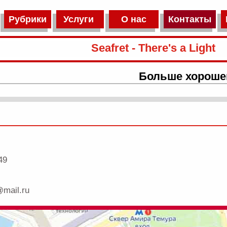
Рубрики
Услуги
О нас
Контакты
Seafret - There's a Light
Больше хороше
49
@mail.ru